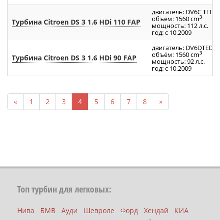
двигатель: DV6C TED4
3
объём: 1560 cm
Турбина Citroen DS 3 1.6 HDi 110 FAP
мощность: 112 л.с.
год: с 10.2009
двигатель: DV6DTED
3
объём: 1560 cm
Турбина Citroen DS 3 1.6 HDi 90 FAP
мощность: 92 л.с.
год: с 10.2009
«
1
2
3
4
5
6
7
8
»
Топ турбин для легковых:
Нива
БМВ
Ауди
Шевроле
Форд
Хендай
КИА