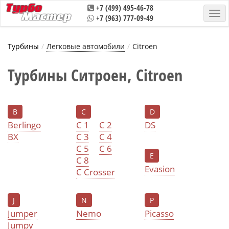
+7 (499) 495-46-78
+7 (963) 777-09-49
Турбины
Легковые автомобили
Citroen
Турбины Ситроен, Citroen
B
C
D
Berlingo
C 1
C 2
DS
BX
C 3
C 4
C 5
C 6
E
C 8
Evasion
C Crosser
J
N
P
Jumper
Nemo
Picasso
Jumpy