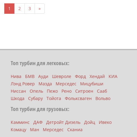
1
2
3
»
Топ турбин для легковых:
Нива
БМВ
Ауди
Шевроле
Форд
Хендай
КИА
Лэнд Ровер
Мазда
Мерседес
Мицубиши
Ниссан
Опель
Пежо
Рено
Ситроен
Сааб
Шкода
Субару
Тойота
Фольксваген
Вольво
Топ турбин для грузовых:
Камминс
ДАФ
Детройт Дизель
Дойц
Ивеко
Комацу
Ман
Мерседес
Сканиа