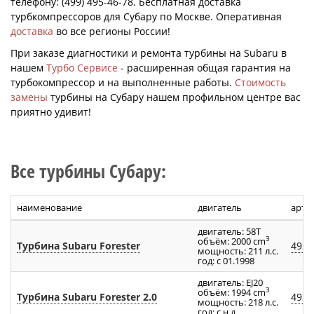
телефону: (499) 495-46-78. Бесплатная доставка
турбкомпрессоров для Субару по Москве. Оперативная
доставка
во все регионы России!
При заказе диагностики и ремонта турбины на Subaru в
нашем
Турбо Сервисе
- расширенная общая гарантия на
турбокомпрессор и на выполненные работы.
Стоимость
замены
турбины на Субару нашем профильном центре вас
приятно удивит!
Все турбины Субару:
наименование
двигатель
арти
двигатель: 58T
3
объём: 2000 cm
Турбина Subaru Forester
4937
мощность: 211 л.с.
год: с 01.1998
двигатель: EJ20
3
объём: 1994 cm
Турбина Subaru Forester 2.0
4937
мощность: 218 л.с.
год: с н.д