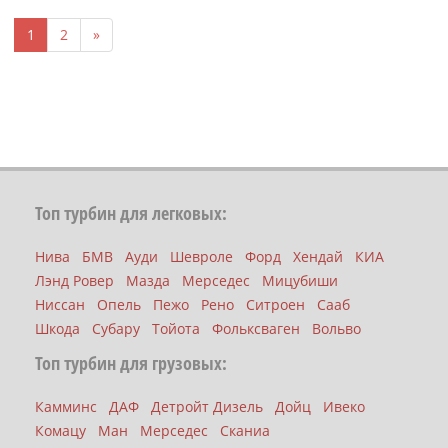
1
2
»
Топ турбин для легковых:
Нива
БМВ
Ауди
Шевроле
Форд
Хендай
КИА
Лэнд Ровер
Мазда
Мерседес
Мицубиши
Ниссан
Опель
Пежо
Рено
Ситроен
Сааб
Шкода
Субару
Тойота
Фольксваген
Вольво
Топ турбин для грузовых:
Камминс
ДАФ
Детройт Дизель
Дойц
Ивеко
Комацу
Ман
Мерседес
Сканиа