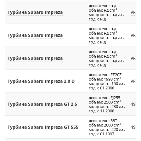
двигатель: н.д
3
объём: нд cm
Турбина Subaru Impreza
VF25
мощность: н.д л.с.
год: с н.д
двигатель: н.д
3
объём: нд cm
Турбина Subaru Impreza
VF25
мощность: н.д л.с.
год: с н.д
двигатель: н.д
3
объём: нд cm
Турбина Subaru Impreza
VF25
мощность: н.д л.с.
год: с н.д
двигатель: EE20Z
3
объём: 1998 cm
Турбина Subaru Impreza 2.0 D
VF50
мощность: 150 л.с.
год: с 01.2008
двигатель: EJ255
3
объём: 2500 cm
Турбина Subaru Impreza GT 2.5
4947
мощность: 230 л.с.
год: с 11.2008
двигатель: 58T
3
объём: 2000 cm
Турбина Subaru Impreza GT 555
4917
мощность: 220 л.с.
год: с 01.1997