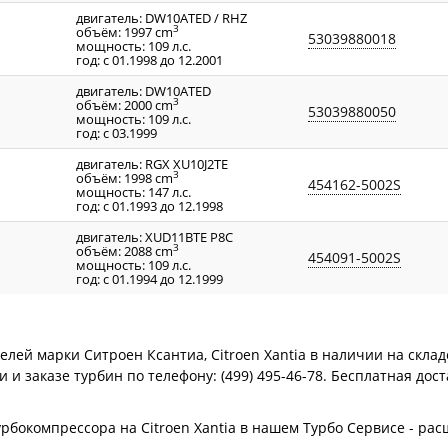
двигатель: DW10ATED / RHZ
3
объём: 1997 cm
53039880018
мощность: 109 л.с.
год: с 01.1998 до 12.2001
двигатель: DW10ATED
3
объём: 2000 cm
53039880050
мощность: 109 л.с.
год: с 03.1999
двигатель: RGX XU10J2TE
3
объём: 1998 cm
454162-5002S
мощность: 147 л.с.
год: с 01.1993 до 12.1998
двигатель: XUD11BTE P8C
3
объём: 2088 cm
454091-5002S
мощность: 109 л.с.
год: с 01.1994 до 12.1999
лей марки Ситроен Ксантиа, Citroen Xantia в наличии на склад
и заказе турбин по телефону: (499) 495-46-78. Бесплатная дос
урбокомпрессора на Citroen Xantia в нашем Турбо Сервисе - р