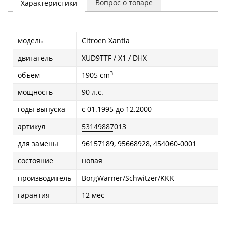
Вопрос о товаре
Характеристики
модель
Citroen Xantia
двигатель
XUD9TTF / X1 / DHX
3
объём
1905 cm
мощность
90 л.с.
годы выпуска
с 01.1995 до 12.2000
артикул
53149887013
для замены
96157189, 95668928, 454060-0001
состояние
новая
производитель
BorgWarner/Schwitzer/KKK
гарантия
12 мес