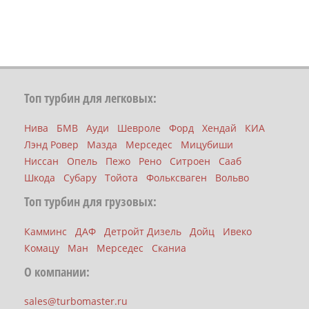
Топ турбин для легковых:
Нива
БМВ
Ауди
Шевроле
Форд
Хендай
КИА
Лэнд Ровер
Мазда
Мерседес
Мицубиши
Ниссан
Опель
Пежо
Рено
Ситроен
Сааб
Шкода
Субару
Тойота
Фольксваген
Вольво
Топ турбин для грузовых:
Камминс
ДАФ
Детройт Дизель
Дойц
Ивеко
Комацу
Ман
Мерседес
Сканиа
О компании:
sales@turbomaster.ru