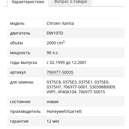
Вопрос о товаре
Характеристики
модель
Citroen Xantia
двигатель
DW10TD
3
объём
2000 cm
мощность
90 л.с.
годы выпуска
с 02.1999 до 12.2001
артикул
706977-5003S
для замены
0375C8, 0375E3, 0375E1, 0375E0,
0375H7, 706977-0001, 53039880009,
VVP1, VF40A104, 706977-5001S
состояние
новая
производитель
Honeywell/Garrett
гарантия
12 мес