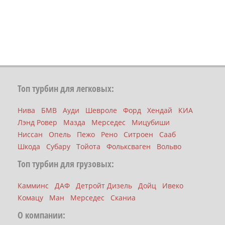
Топ турбин для легковых:
Нива
БМВ
Ауди
Шевроле
Форд
Хендай
КИА
Лэнд Ровер
Мазда
Мерседес
Мицубиши
Ниссан
Опель
Пежо
Рено
Ситроен
Сааб
Шкода
Субару
Тойота
Фольксваген
Вольво
Топ турбин для грузовых:
Камминс
ДАФ
Детройт Дизель
Дойц
Ивеко
Комацу
Ман
Мерседес
Сканиа
О компании: