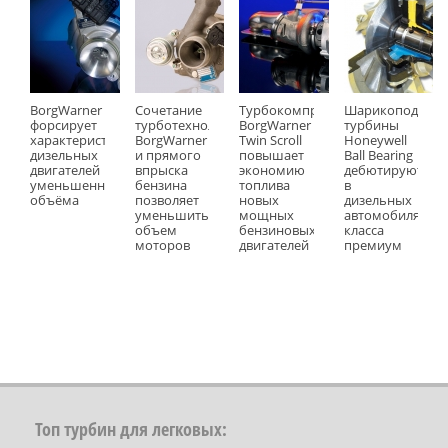
BorgWarner
Сочетание
Турбокомпрессор
Шарикоподшип
форсирует
турботехнологий
BorgWarner
турбины
характеристики
BorgWarner
Twin Scroll
Honeywell
дизельных
и прямого
повышает
Ball Bearing
двигателей
впрыска
экономию
дебютируют
уменьшенного
бензина
топлива
в
объёма
позволяет
новых
дизельных
уменьшить
мощных
автомобилях
объем
бензиновых
класса
моторов
двигателей
премиум
Топ турбин для легковых: