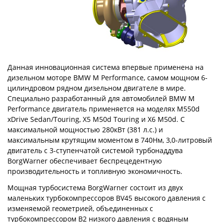
Данная инновационная система впервые применена на
дизельном моторе BMW M Performance, самом мощном 6-
цилиндровом рядном дизельном двигателе в мире.
Специально разработанный для автомобилей BMW М
Performance двигатель применяется на моделях M550d
xDrive Sedan/Touring, X5 M50d Touring и X6 M50d. С
максимальной мощностью 280кВт (381 л.с.) и
максимальным крутящим моментом в 740Нм, 3,0-литровый
двигатель с 3-ступенчатой системой турбонаддува
BorgWarner обеспечивает беспрецедентную
производительность и топливную экономичность.
Мощная турбосистема BorgWarner состоит из двух
маленьких турбокомпрессоров BV45 высокого давления с
изменяемой геометрией, объединенных с
турбокомпрессором В2 низкого давления с водяным