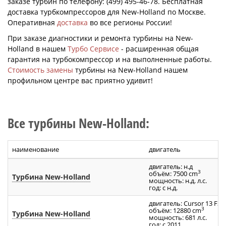
заказе турбин по телефону: (499) 495-46-78. Бесплатная
доставка турбкомпрессоров для New-Holland по Москве.
Оперативная
доставка
во все регионы России!
При заказе диагностики и ремонта турбины на New-
Holland в нашем
Турбо Сервисе
- расширенная общая
гарантия на турбокомпрессор и на выполненные работы.
Стоимость замены
турбины на New-Holland нашем
профильном центре вас приятно удивит!
Все турбины New-Holland:
наименование
двигатель
двигатель: н.д
3
объём: 7500 cm
Турбина New-Holland
мощность: н.д. л.с.
год: с н.д.
двигатель: Cursor 13 F3D
3
объём: 12880 cm
Турбина New-Holland
мощность: 681 л.с.
год: с 2011