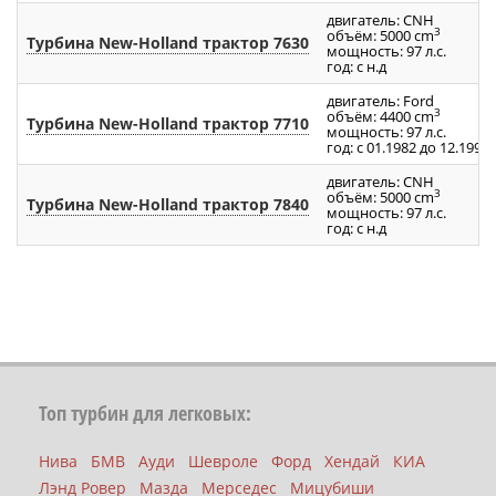
двигатель: CNH
3
объём: 5000 cm
Турбина New-Holland трактор 7630
мощность: 97 л.с.
год: с н.д
двигатель: Ford
3
объём: 4400 cm
Турбина New-Holland трактор 7710
мощность: 97 л.с.
год: с 01.1982 до 12.1990
двигатель: CNH
3
объём: 5000 cm
Турбина New-Holland трактор 7840
мощность: 97 л.с.
год: с н.д
Топ турбин для легковых:
Нива
БМВ
Ауди
Шевроле
Форд
Хендай
КИА
Лэнд Ровер
Мазда
Мерседес
Мицубиши