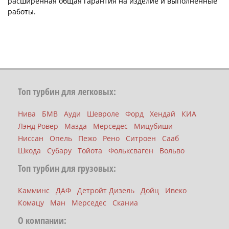
расширенная общая гарантия на изделие и выполненные
работы.
Топ турбин для легковых:
Нива
БМВ
Ауди
Шевроле
Форд
Хендай
КИА
Лэнд Ровер
Мазда
Мерседес
Мицубиши
Ниссан
Опель
Пежо
Рено
Ситроен
Сааб
Шкода
Субару
Тойота
Фольксваген
Вольво
Топ турбин для грузовых:
Камминс
ДАФ
Детройт Дизель
Дойц
Ивеко
Комацу
Ман
Мерседес
Сканиа
О компании: