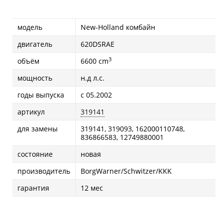
модель
New-Holland комбайн
двигатель
620DSRAE
3
объём
6600 cm
мощность
н.д л.с.
годы выпуска
с 05.2002
артикул
319141
для замены
319141, 319093, 162000110748,
836866583, 12749880001
состояние
новая
производитель
BorgWarner/Schwitzer/KKK
гарантия
12 мес