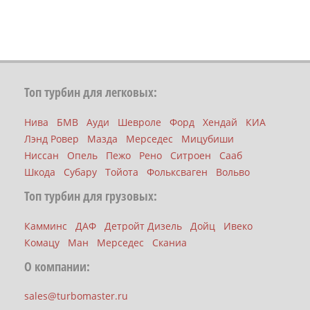
Топ турбин для легковых:
Нива
БМВ
Ауди
Шевроле
Форд
Хендай
КИА
Лэнд Ровер
Мазда
Мерседес
Мицубиши
Ниссан
Опель
Пежо
Рено
Ситроен
Сааб
Шкода
Субару
Тойота
Фольксваген
Вольво
Топ турбин для грузовых:
Камминс
ДАФ
Детройт Дизель
Дойц
Ивеко
Комацу
Ман
Мерседес
Сканиа
О компании:
sales@turbomaster.ru