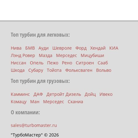
Топ турбин для легковых:
Нива
БМВ
Ауди
Шевроле
Форд
Хендай
КИА
Лэнд Ровер
Мазда
Мерседес
Мицубиши
Ниссан
Опель
Пежо
Рено
Ситроен
Сааб
Шкода
Субару
Тойота
Фольксваген
Вольво
Топ турбин для грузовых:
Камминс
ДАФ
Детройт Дизель
Дойц
Ивеко
Комацу
Ман
Мерседес
Сканиа
О компании:
sales@turbomaster.ru
"ТурбоМастер" © 2026