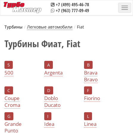
+7 (499) 495-46-78
+7 (963) 777-09-49
Турбины
Легковые автомобили
Fiat
Турбины Фиат, Fiat
5
A
B
500
Argenta
Brava
Bravo
C
D
F
Coupe
Doblo
Fiorino
Croma
Ducatо
G
I
L
Grande
Idea
Linea
Puntо