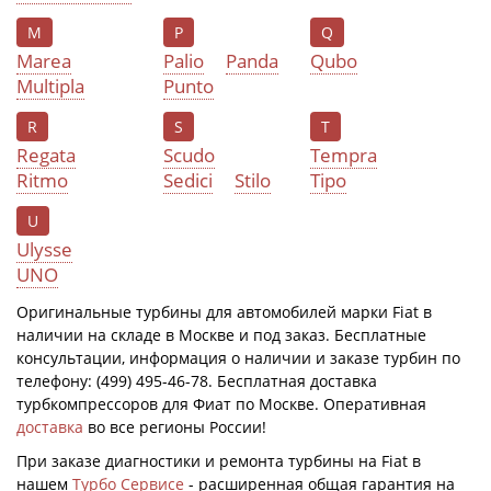
M
P
Q
Marea
Palio
Panda
Qubo
Multipla
Puntо
R
S
T
Regata
Scudo
Tempra
Ritmo
Sedici
Stilo
Tipo
U
Ulysse
UNO
Оригинальные турбины для автомобилей марки Fiat в
наличии на складе в Москве и под заказ. Бесплатные
консультации, информация о наличии и заказе турбин по
телефону: (499) 495-46-78. Бесплатная доставка
турбкомпрессоров для Фиат по Москве. Оперативная
доставка
во все регионы России!
При заказе диагностики и ремонта турбины на Fiat в
нашем
Турбо Сервисе
- расширенная общая гарантия на