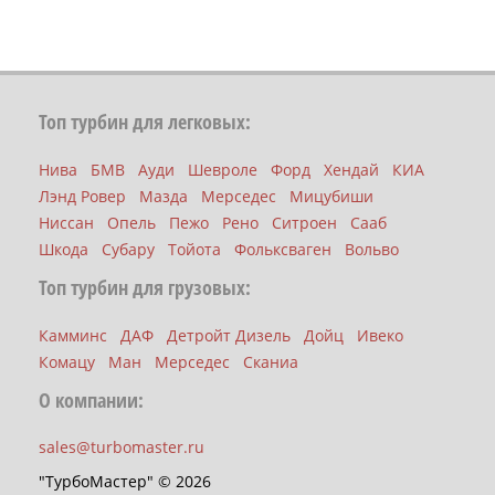
Топ турбин для легковых:
Нива
БМВ
Ауди
Шевроле
Форд
Хендай
КИА
Лэнд Ровер
Мазда
Мерседес
Мицубиши
Ниссан
Опель
Пежо
Рено
Ситроен
Сааб
Шкода
Субару
Тойота
Фольксваген
Вольво
Топ турбин для грузовых:
Камминс
ДАФ
Детройт Дизель
Дойц
Ивеко
Комацу
Ман
Мерседес
Сканиа
О компании:
sales@turbomaster.ru
"ТурбоМастер" © 2026