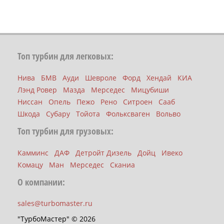
Топ турбин для легковых:
Нива
БМВ
Ауди
Шевроле
Форд
Хендай
КИА
Лэнд Ровер
Мазда
Мерседес
Мицубиши
Ниссан
Опель
Пежо
Рено
Ситроен
Сааб
Шкода
Субару
Тойота
Фольксваген
Вольво
Топ турбин для грузовых:
Камминс
ДАФ
Детройт Дизель
Дойц
Ивеко
Комацу
Ман
Мерседес
Сканиа
О компании:
sales@turbomaster.ru
"ТурбоМастер" © 2026