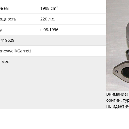
3
бъём
1998 cm
ощность
220 л.с.
од
с 08.1996
6419629
oneywell/Garrett
2 мес
Внимание! 
оригин. ту
НЕ идентич