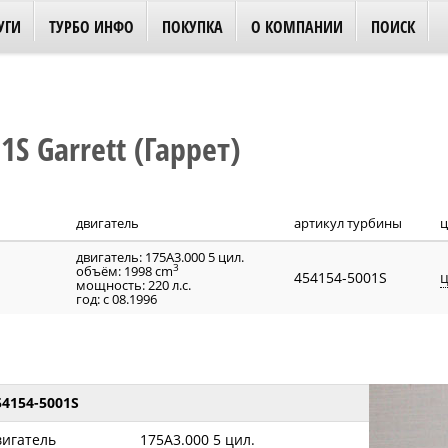
УГИ
ТУРБО ИНФО
ПОКУПКА
О КОМПАНИИ
ПОИСК
S Garrett (Гаррет)
двигатель
артикул турбины
ц
двигатель: 175A3.000 5 цил.
3
объём: 1998 cm
454154-5001S
ц
мощность: 220 л.с.
год: с 08.1996
54154-5001S
вигатель
175A3.000 5 цил.