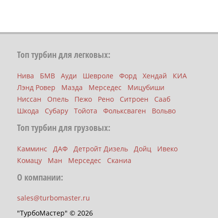
Топ турбин для легковых:
Нива
БМВ
Ауди
Шевроле
Форд
Хендай
КИА
Лэнд Ровер
Мазда
Мерседес
Мицубиши
Ниссан
Опель
Пежо
Рено
Ситроен
Сааб
Шкода
Субару
Тойота
Фольксваген
Вольво
Топ турбин для грузовых:
Камминс
ДАФ
Детройт Дизель
Дойц
Ивеко
Комацу
Ман
Мерседес
Сканиа
О компании:
sales@turbomaster.ru
"ТурбоМастер" © 2026