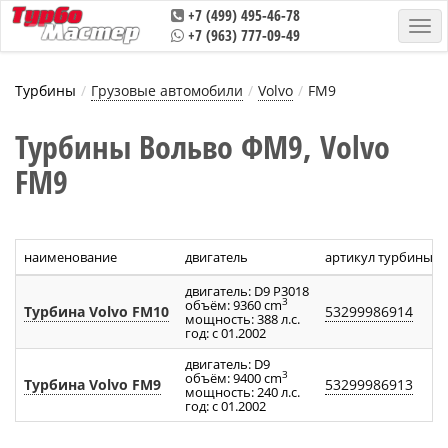
+7 (499) 495-46-78
+7 (963) 777-09-49
Турбины
Грузовые автомобили
Volvo
FM9
Турбины Вольво ФМ9, Volvo
FM9
наименование
двигатель
артикул турбины
двигатель: D9 P3018
3
объём: 9360 cm
Турбина Volvo FM10
53299986914
мощность: 388 л.с.
год: с 01.2002
двигатель: D9
3
объём: 9400 cm
Турбина Volvo FM9
53299986913
мощность: 240 л.с.
год: с 01.2002