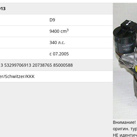
913
D9
3
9400 cm
340 л.с.
с 07.2005
3 53299706913 20738765 85000588
r/Schwitzer/KKK
Внимание! 
оригин. ту
НЕ идентич