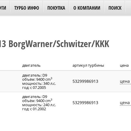
УГИ
ТУРБО ИНФО
ПОКУПКА
О КОМПАНИИ
ПОИСК
3 BorgWarner/Schwitzer/KKK
двигатель
артикул турбины
цена
двигатель: D9
3
объём: 9400 cm
53299986913
цена 
мощность: 340 л.с.
год: с 07.2005
двигатель: D9
3
объём: 9400 cm
53299986913
цена 
мощность: 240 л.с.
год: с 01.2002