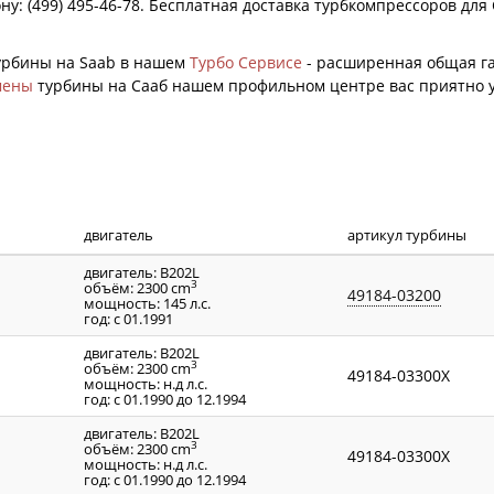
ну: (499) 495-46-78. Бесплатная доставка турбкомпрессоров дл
турбины на Saab в нашем
Турбо Сервисе
- расширенная общая га
мены
турбины на Сааб нашем профильном центре вас приятно у
двигатель
артикул турбины
двигатель: B202L
3
объём: 2300 cm
49184-03200
мощность: 145 л.с.
год: с 01.1991
двигатель: B202L
3
объём: 2300 cm
49184-03300X
мощность: н.д л.с.
год: с 01.1990 до 12.1994
двигатель: B202L
3
объём: 2300 cm
49184-03300X
мощность: н.д л.с.
год: с 01.1990 до 12.1994