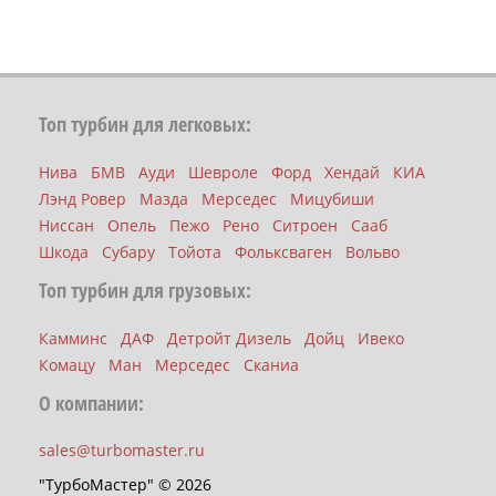
Топ турбин для легковых:
Нива
БМВ
Ауди
Шевроле
Форд
Хендай
КИА
Лэнд Ровер
Мазда
Мерседес
Мицубиши
Ниссан
Опель
Пежо
Рено
Ситроен
Сааб
Шкода
Субару
Тойота
Фольксваген
Вольво
Топ турбин для грузовых:
Камминс
ДАФ
Детройт Дизель
Дойц
Ивеко
Комацу
Ман
Мерседес
Сканиа
О компании:
sales@turbomaster.ru
"ТурбоМастер" © 2026