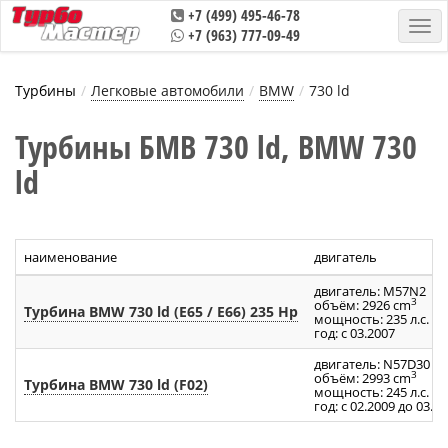
+7 (499) 495-46-78
+7 (963) 777-09-49
Турбины
Легковые автомобили
BMW
730 ld
Турбины БМВ 730 ld, BMW 730
ld
наименование
двигатель
двигатель: M57N2
3
объём: 2926 cm
Турбина BMW 730 ld (E65 / E66) 235 Hp
мощность: 235 л.с.
год: с 03.2007
двигатель: N57D30
3
объём: 2993 cm
Турбина BMW 730 ld (F02)
мощность: 245 л.с.
год: с 02.2009 до 03.2