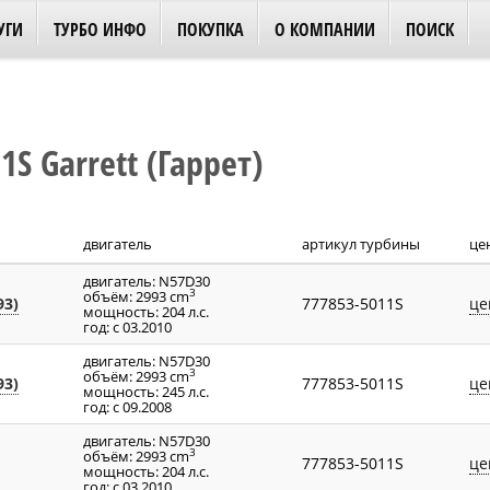
УГИ
ТУРБО ИНФО
ПОКУПКА
О КОМПАНИИ
ПОИСК
S Garrett (Гаррет)
двигатель
артикул турбины
це
двигатель: N57D30
3
объём: 2993 cm
93)
777853-5011S
це
мощность: 204 л.с.
год: с 03.2010
двигатель: N57D30
3
объём: 2993 cm
93)
777853-5011S
це
мощность: 245 л.с.
год: с 09.2008
двигатель: N57D30
3
объём: 2993 cm
777853-5011S
це
мощность: 204 л.с.
год: с 03.2010