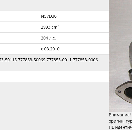
N57D30
3
2993 cm
204 л.с.
с 03.2010
53-5011S 777853-5006S 777853-0011 777853-0006
t
Внимание! 
оригин. ту
НЕ идентич