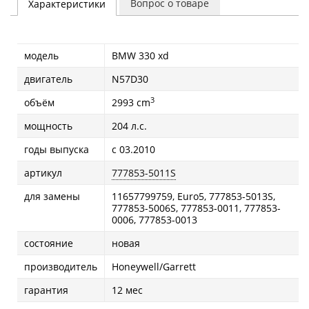
Вопрос о товаре
Характеристики
модель
BMW 330 xd
двигатель
N57D30
3
объём
2993 cm
мощность
204 л.с.
годы выпуска
с 03.2010
артикул
777853-5011S
для замены
11657799759, Euro5, 777853-5013S,
777853-5006S, 777853-0011, 777853-
0006, 777853-0013
состояние
новая
производитель
Honeywell/Garrett
гарантия
12 мес