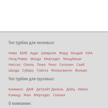
Топ турбин для легковых:
Нива
БМВ
Ауди
Шевроле
Форд
Хендай
КИА
Лэнд Ровер
Мазда
Мерседес
Мицубиши
Ниссан
Опель
Пежо
Рено
Ситроен
Сааб
Шкода
Субару
Тойота
Фольксваген
Вольво
Топ турбин для грузовых:
Камминс
ДАФ
Детройт Дизель
Дойц
Ивеко
Комацу
Ман
Мерседес
Сканиа
О компании: