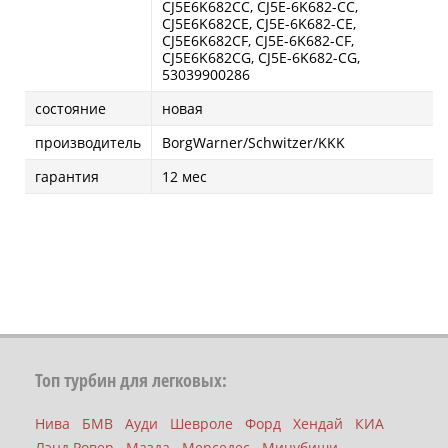
CJ5E6K682CC, CJ5E-6K682-CC,
CJ5E6K682CE, CJ5E-6K682-CE,
CJ5E6K682CF, CJ5E-6K682-CF,
CJ5E6K682CG, CJ5E-6K682-CG,
53039900286
состояние
новая
производитель
BorgWarner/Schwitzer/KKK
гарантия
12 мес
Топ турбин для легковых:
Нива
БМВ
Ауди
Шевроле
Форд
Хендай
КИА
Лэнд Ровер
Мазда
Мерседес
Мицубиши