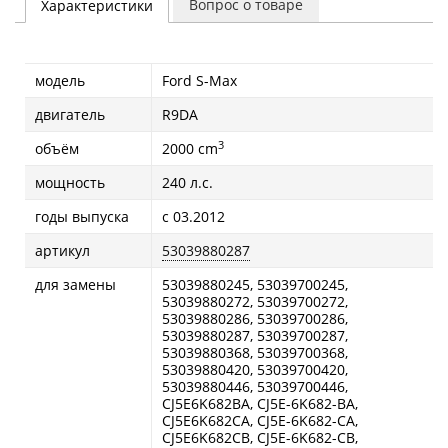
Вопрос о товаре
Характеристики
модель
Ford S-Max
двигатель
R9DA
3
объём
2000 cm
мощность
240 л.с.
годы выпуска
с 03.2012
артикул
53039880287
для замены
53039880245, 53039700245,
53039880272, 53039700272,
53039880286, 53039700286,
53039880287, 53039700287,
53039880368, 53039700368,
53039880420, 53039700420,
53039880446, 53039700446,
CJ5E6K682BA, CJ5E-6K682-BA,
CJ5E6K682CA, CJ5E-6K682-CA,
CJ5E6K682CB, CJ5E-6K682-CB,