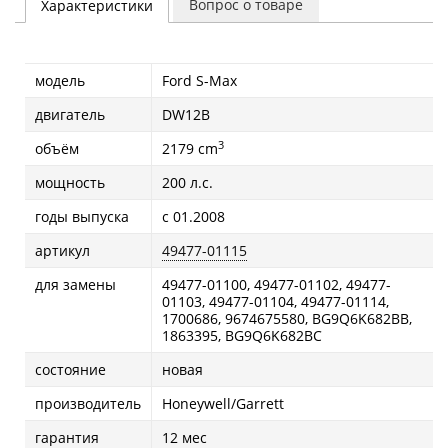
Вопрос о товаре
Характеристики
модель
Ford S-Max
двигатель
DW12B
3
объём
2179 cm
мощность
200 л.с.
годы выпуска
с 01.2008
артикул
49477-01115
для замены
49477-01100, 49477-01102, 49477-
01103, 49477-01104, 49477-01114,
1700686, 9674675580, BG9Q6K682BB,
1863395, BG9Q6K682BC
состояние
новая
производитель
Honeywell/Garrett
гарантия
12 мес