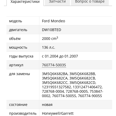
Запчасти
Вопрос о товаре
Характеристики
модель
Ford Mondeo
двигатель
DW10BTED
3
объём
2000 cm
мощность
136 л.с.
годы выпуска
с 01.2004 до 01.2007
артикул
760774-5003S
для замены
3M5Q6K682BA, 3M5Q6K682BB,
3M5Q6K682CA, 3M5Q6K682CB,
3M5Q6K682CC, 3M5Q6K682CD,
12319551327582, 13312471406472,
728768-0004, 728768-0005, 753847-
0002, 760774-5005S, 760774-9005S
состояние
новая
производитель
Honeywell/Garrett