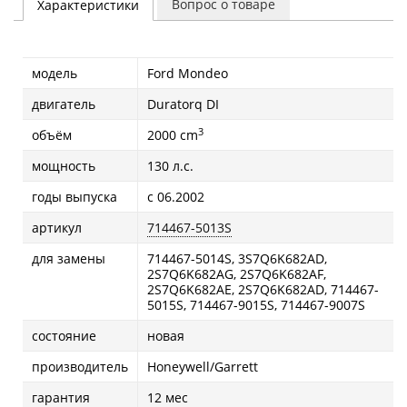
Вопрос о товаре
Характеристики
модель
Ford Mondeo
двигатель
Duratоrq DI
3
объём
2000 cm
мощность
130 л.с.
годы выпуска
с 06.2002
артикул
714467-5013S
для замены
714467-5014S, 3S7Q6K682AD,
2S7Q6K682AG, 2S7Q6K682AF,
2S7Q6K682AE, 2S7Q6K682AD, 714467-
5015S, 714467-9015S, 714467-9007S
состояние
новая
производитель
Honeywell/Garrett
гарантия
12 мес