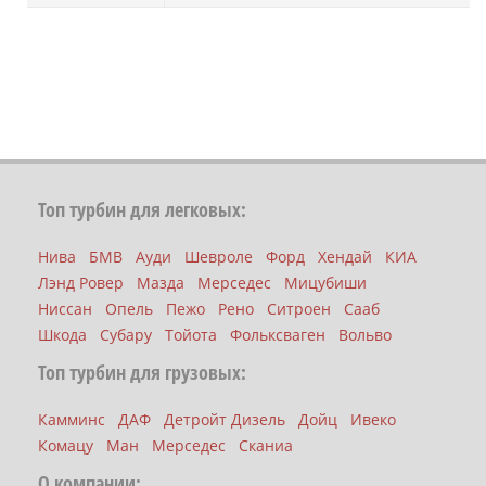
Топ турбин для легковых:
Нива
БМВ
Ауди
Шевроле
Форд
Хендай
КИА
Лэнд Ровер
Мазда
Мерседес
Мицубиши
Ниссан
Опель
Пежо
Рено
Ситроен
Сааб
Шкода
Субару
Тойота
Фольксваген
Вольво
Топ турбин для грузовых:
Камминс
ДАФ
Детройт Дизель
Дойц
Ивеко
Комацу
Ман
Мерседес
Сканиа
О компании: