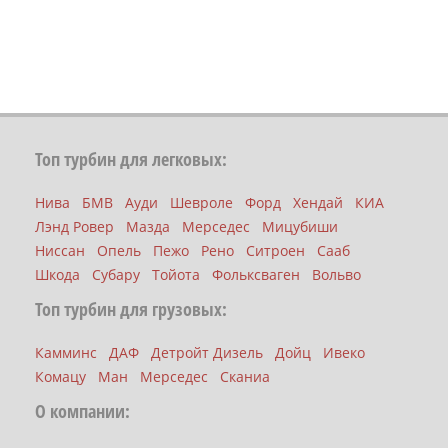
Топ турбин для легковых:
Нива
БМВ
Ауди
Шевроле
Форд
Хендай
КИА
Лэнд Ровер
Мазда
Мерседес
Мицубиши
Ниссан
Опель
Пежо
Рено
Ситроен
Сааб
Шкода
Субару
Тойота
Фольксваген
Вольво
Топ турбин для грузовых:
Камминс
ДАФ
Детройт Дизель
Дойц
Ивеко
Комацу
Ман
Мерседес
Сканиа
О компании: