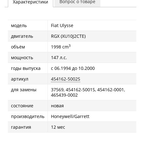
Вопрос о товаре
Характеристики
модель
Fiat Ulysse
двигатель
RGX (XU10J2CTE)
3
объём
1998 cm
мощность
147 л.с.
годы выпуска
с 06.1994 до 10.2000
артикул
454162-5002S
для замены
37569, 454162-5001S, 454162-0001,
465439-0002
состояние
новая
производитель
Honeywell/Garrett
гарантия
12 мес