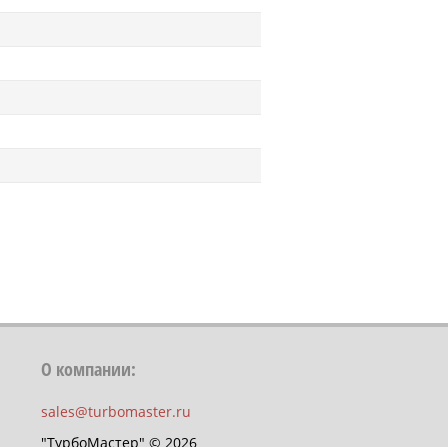
О компании:
sales@turbomaster.ru
"ТурбоМастер" © 2026