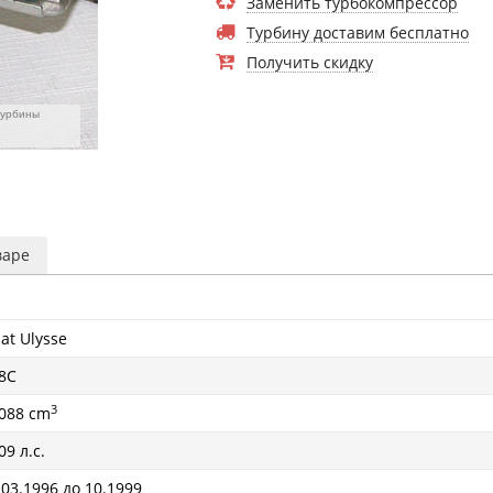
Заменить турбокомпрессор
Турбину доставим бесплатно
Получить скидку
турбины
варе
iat Ulysse
8C
3
088 cm
09 л.с.
 03.1996 до 10.1999