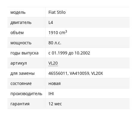
модель
Fiat Stilo
двигатель
L4
3
объём
1910 cm
мощность
80 л.с.
годы выпуска
с 01.1999 до 10.2002
артикул
VL20
для замены
46556011, VA410059, VL20X
состояние
новая
производитель
IHI
гарантия
12 мес