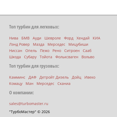
Топ турбин для легковых:
Нива
БМВ
Ауди
Шевроле
Форд
Хендай
КИА
Лэнд Ровер
Мазда
Мерседес
Мицубиши
Ниссан
Опель
Пежо
Рено
Ситроен
Сааб
Шкода
Субару
Тойота
Фольксваген
Вольво
Топ турбин для грузовых:
Камминс
ДАФ
Детройт Дизель
Дойц
Ивеко
Комацу
Ман
Мерседес
Сканиа
О компании:
sales@turbomaster.ru
"ТурбоМастер" © 2026