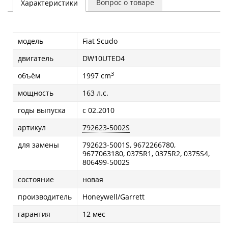
Вопрос о товаре
Характеристики
модель
Fiat Scudo
двигатель
DW10UTED4
3
объём
1997 cm
мощность
163 л.с.
годы выпуска
с 02.2010
артикул
792623-5002S
для замены
792623-5001S, 9672266780,
9677063180, 0375R1, 0375R2, 0375S4,
806499-5002S
состояние
новая
производитель
Honeywell/Garrett
гарантия
12 мес