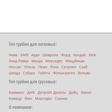
Топ турбин для легковых:
Нива
БМВ
Ауди
Шевроле
Форд
Хендай
КИА
Лэнд Ровер
Мазда
Мерседес
Мицубиши
Ниссан
Опель
Пежо
Рено
Ситроен
Сааб
Шкода
Субару
Тойота
Фольксваген
Вольво
Топ турбин для грузовых:
Камминс
ДАФ
Детройт Дизель
Дойц
Ивеко
Комацу
Ман
Мерседес
Сканиа
О компании: