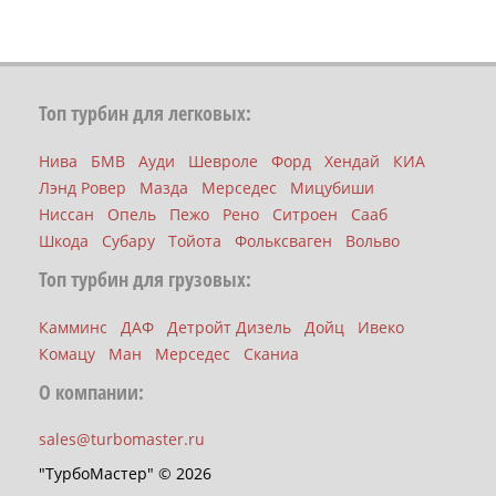
Топ турбин для легковых:
Нива
БМВ
Ауди
Шевроле
Форд
Хендай
КИА
Лэнд Ровер
Мазда
Мерседес
Мицубиши
Ниссан
Опель
Пежо
Рено
Ситроен
Сааб
Шкода
Субару
Тойота
Фольксваген
Вольво
Топ турбин для грузовых:
Камминс
ДАФ
Детройт Дизель
Дойц
Ивеко
Комацу
Ман
Мерседес
Сканиа
О компании:
sales@turbomaster.ru
"ТурбоМастер" © 2026