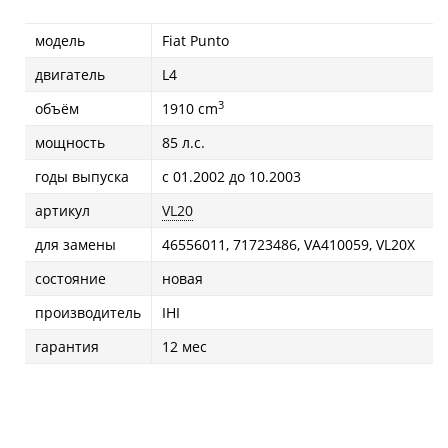
модель
Fiat Puntо
двигатель
L4
3
объём
1910 cm
мощность
85 л.с.
годы выпуска
с 01.2002 до 10.2003
артикул
VL20
для замены
46556011, 71723486, VA410059, VL20X
состояние
новая
производитель
IHI
гарантия
12 мес