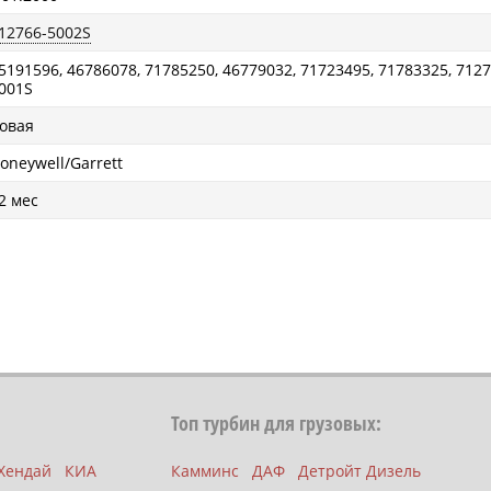
12766-5002S
5191596, 46786078, 71785250, 46779032, 71723495, 71783325, 7127
001S
овая
oneywell/Garrett
2 мес
Топ турбин для грузовых:
Хендай
КИА
Камминс
ДАФ
Детройт Дизель