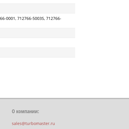
66-0001, 712766-5003S, 712766-
О компании:
sales@turbomaster.ru