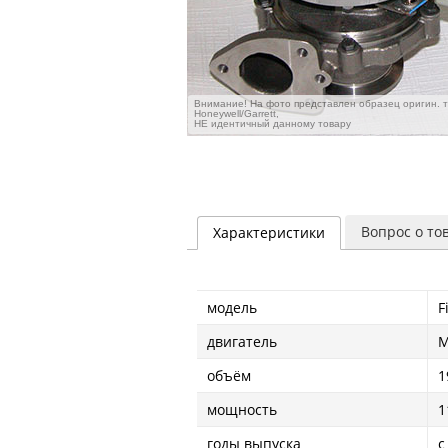
Внимание! На фото представлен образец оригин. 
Honeywell/Garrett,
НЕ идентичный данному товару
Вопрос о то
Характеристики
модель
F
двигатель
M
объём
1
мощность
1
годы выпуска
с