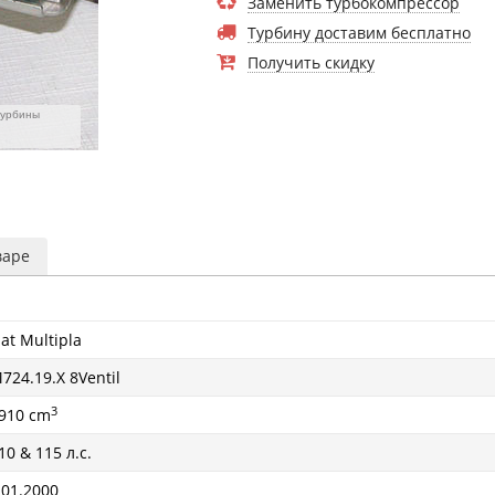
Заменить турбокомпрессор
Турбину доставим бесплатно
Получить скидку
турбины
варе
iat Multipla
724.19.X 8Ventil
3
910 cm
10 & 115 л.с.
 01.2000