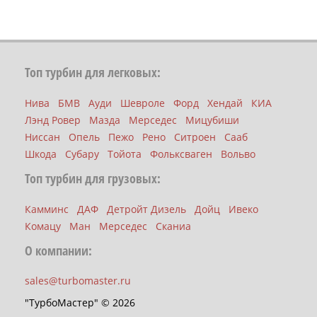
Топ турбин для легковых:
Нива
БМВ
Ауди
Шевроле
Форд
Хендай
КИА
Лэнд Ровер
Мазда
Мерседес
Мицубиши
Ниссан
Опель
Пежо
Рено
Ситроен
Сааб
Шкода
Субару
Тойота
Фольксваген
Вольво
Топ турбин для грузовых:
Камминс
ДАФ
Детройт Дизель
Дойц
Ивеко
Комацу
Ман
Мерседес
Сканиа
О компании:
sales@turbomaster.ru
"ТурбоМастер" © 2026