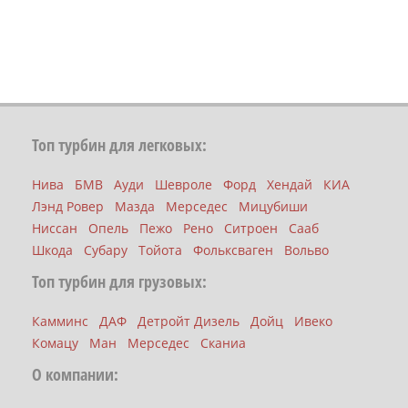
Топ турбин для легковых:
Нива
БМВ
Ауди
Шевроле
Форд
Хендай
КИА
Лэнд Ровер
Мазда
Мерседес
Мицубиши
Ниссан
Опель
Пежо
Рено
Ситроен
Сааб
Шкода
Субару
Тойота
Фольксваген
Вольво
Топ турбин для грузовых:
Камминс
ДАФ
Детройт Дизель
Дойц
Ивеко
Комацу
Ман
Мерседес
Сканиа
О компании: