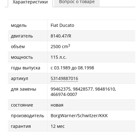
Вопрос о товаре
Характеристики
модель
Fiat Ducatо
двигатель
8140.47/R
3
объём
2500 cm
мощность
115 л.с.
годы выпуска
с 03.1989 до 08.1998
артикул
53149887016
для замены
99462375, 98428577, 98481610,
466974-0007
состояние
новая
производитель
BorgWarner/Schwitzer/KKK
гарантия
12 мес