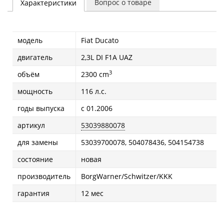
Вопрос о товаре
Характеристики
модель
Fiat Ducatо
двигатель
2,3L DI F1A UAZ
3
объём
2300 cm
мощность
116 л.с.
годы выпуска
с 01.2006
артикул
53039880078
для замены
53039700078, 504078436, 504154738
состояние
новая
производитель
BorgWarner/Schwitzer/KKK
гарантия
12 мес