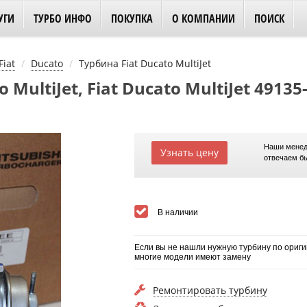
УГИ
ТУРБО ИНФО
ПОКУПКА
О КОМПАНИИ
ПОИСК
Fiat
Ducatо
Турбина Fiat Ducatо MultiJet
MultiJet, Fiat Ducatо MultiJet 49135
Наши менед
Узнать цену
отвечаем б
В наличии
Если вы не нашли нужную турбину по ориги
многие модели имеют замену
Ремонтировать турбину