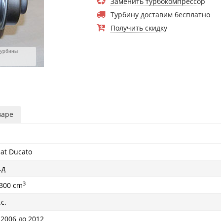
Заменить турбокомпрессор
Турбину доставим бесплатно
Получить скидку
турбины
варе
iat Ducatо
.д
3
300 cm
.с.
 2006 до 2012