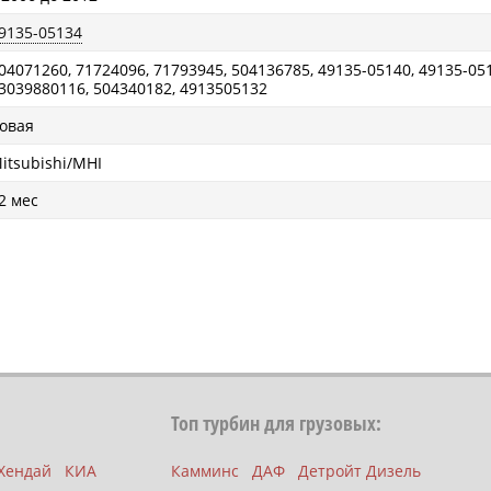
9135-05134
04071260, 71724096, 71793945, 504136785, 49135-05140, 49135-05
3039880116, 504340182, 4913505132
овая
itsubishi/MHI
2 мес
Топ турбин для грузовых:
Хендай
КИА
Камминс
ДАФ
Детройт Дизель