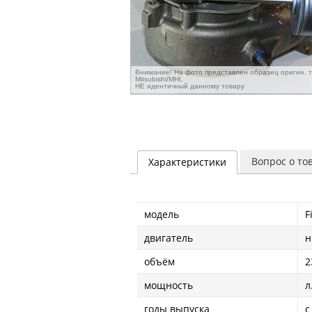
Внимание! На фото представлен образец оригин. 
Mitsubishi/MHI,
НЕ идентичный данному товару
Вопрос о то
Характеристики
модель
F
двигатель
н
объём
2
мощность
л
годы выпуска
с