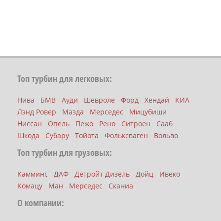
Топ турбин для легковых:
Нива
БМВ
Ауди
Шевроле
Форд
Хендай
КИА
Лэнд Ровер
Мазда
Мерседес
Мицубиши
Ниссан
Опель
Пежо
Рено
Ситроен
Сааб
Шкода
Субару
Тойота
Фольксваген
Вольво
Топ турбин для грузовых:
Камминс
ДАФ
Детройт Дизель
Дойц
Ивеко
Комацу
Ман
Мерседес
Сканиа
О компании: