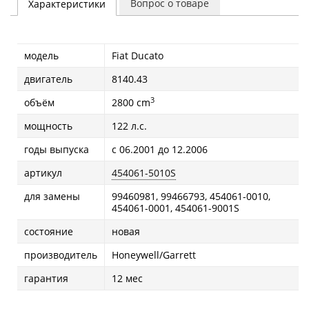
Вопрос о товаре
Характеристики
модель
Fiat Ducatо
двигатель
8140.43
3
объём
2800 cm
мощность
122 л.с.
годы выпуска
с 06.2001 до 12.2006
артикул
454061-5010S
для замены
99460981, 99466793, 454061-0010,
454061-0001, 454061-9001S
состояние
новая
производитель
Honeywell/Garrett
гарантия
12 мес