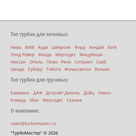
Топ турбин для легковых:
Нива
БМВ
Ауди
Шевроле
Форд
Хендай
КИА
Лэнд Ровер
Мазда
Мерседес
Мицубиши
Ниссан
Опель
Пежо
Рено
Ситроен
Сааб
Шкода
Субару
Тойота
Фольксваген
Вольво
Топ турбин для грузовых:
Камминс
ДАФ
Детройт Дизель
Дойц
Ивеко
Комацу
Ман
Мерседес
Сканиа
О компании:
sales@turbomaster.ru
"ТурбоМастер" © 2026