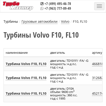
+7 (499) 495-46-78
+7 (963) 777-09-49
Турбины
Грузовые автомобили
Volvo
F10, FL10
Турбины Volvo F10, FL10
наименование
двигатель
артикул 
двигатель: TD101F/ -FA/ -G
Турбина Volvo F10, FL10
466818-
мощность: н.д л.с.
год: с н.д
двигатель: TD101F/ -FA/ -G
Турбина Volvo F10, FL10
312682
мощность: н.д л.с.
год: с н.д
двигатель: D10A
3
объём: 9600 cm
Турбина Volvo F10, FL10
452174-
мощность: 360 л.с.
год: с 1995