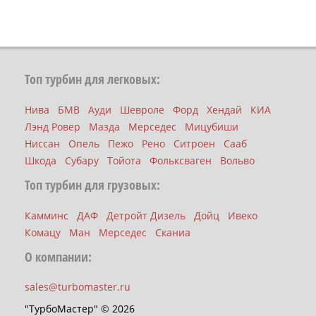
Топ турбин для легковых:
Нива
БМВ
Ауди
Шевроле
Форд
Хендай
КИА
Лэнд Ровер
Мазда
Мерседес
Мицубиши
Ниссан
Опель
Пежо
Рено
Ситроен
Сааб
Шкода
Субару
Тойота
Фольксваген
Вольво
Топ турбин для грузовых:
Камминс
ДАФ
Детройт Дизель
Дойц
Ивеко
Комацу
Ман
Мерседес
Сканиа
О компании:
sales@turbomaster.ru
"ТурбоМастер" © 2026