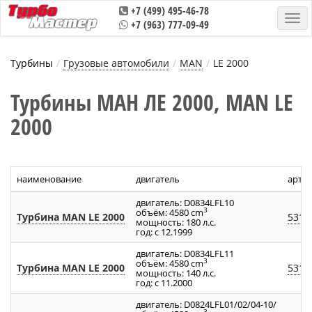
+7 (499) 495-46-78
+7 (963) 777-09-49
Турбины
Грузовые автомобили
MAN
LE 2000
Турбины МАН ЛЕ 2000, MAN LE
2000
наименование
двигатель
арти
двигатель: D0834LFL10
3
объём: 4580 cm
Турбина MAN LE 2000
5316
мощность: 180 л.с.
год: с 12.1999
двигатель: D0834LFL11
3
объём: 4580 cm
Турбина MAN LE 2000
5316
мощность: 140 л.с.
год: с 11.2000
двигатель: D0824LFL01/02/04-10/
3