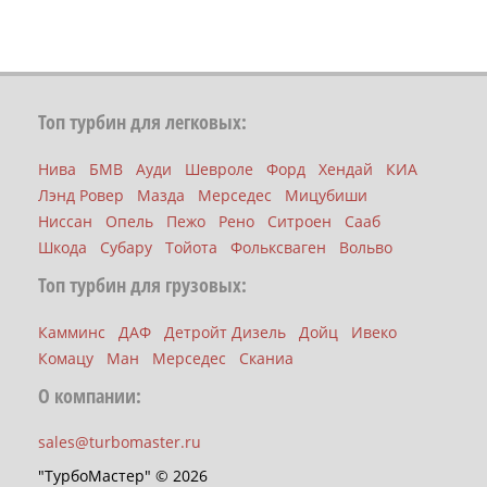
Топ турбин для легковых:
Нива
БМВ
Ауди
Шевроле
Форд
Хендай
КИА
Лэнд Ровер
Мазда
Мерседес
Мицубиши
Ниссан
Опель
Пежо
Рено
Ситроен
Сааб
Шкода
Субару
Тойота
Фольксваген
Вольво
Топ турбин для грузовых:
Камминс
ДАФ
Детройт Дизель
Дойц
Ивеко
Комацу
Ман
Мерседес
Сканиа
О компании:
sales@turbomaster.ru
"ТурбоМастер" © 2026