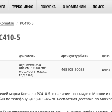
УГИ
ТУРБО ИНФО
ПОКУПКА
О КОМПАНИИ
ПОИСК
Komatsu
PC410-5
C410-5
двигатель
артикул турбины
цена
двигатель: н.д
3
объём: 11000 cm
465105-5003S
цена 
мощность: н.д л.с.
год: с н.д
лей марки Komatsu PC410-5 в наличии на складе в Москве и по
н по телефону: (499) 495-46-78. Бесплатная доставка по Москв
турбокомпрессора на Komatsu PC410-5 в нашем Турбо Сервисе -