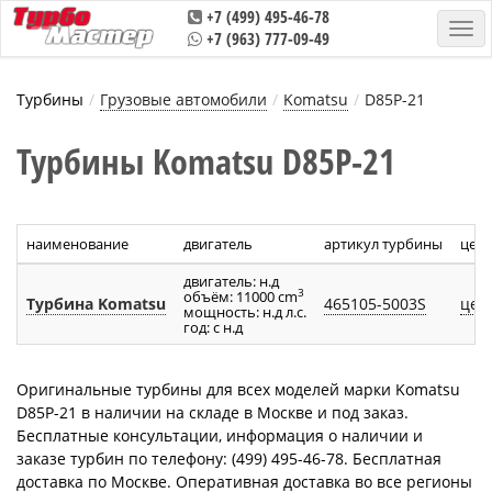
+7 (499) 495-46-78
+7 (963) 777-09-49
Турбины
Грузовые автомобили
Komatsu
D85P-21
Турбины Komatsu D85P-21
наименование
двигатель
артикул турбины
цен
двигатель: н.д
3
объём: 11000 cm
Турбина Komatsu
465105-5003S
цен
мощность: н.д л.с.
год: с н.д
Оригинальные турбины для всех моделей марки Komatsu
D85P-21 в наличии на складе в Москве и под заказ.
Бесплатные консультации, информация о наличии и
заказе турбин по телефону: (499) 495-46-78. Бесплатная
доставка по Москве. Оперативная доставка во все регионы