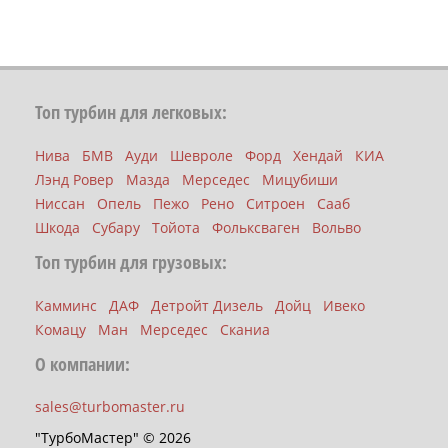
Топ турбин для легковых:
Нива
БМВ
Ауди
Шевроле
Форд
Хендай
КИА
Лэнд Ровер
Мазда
Мерседес
Мицубиши
Ниссан
Опель
Пежо
Рено
Ситроен
Сааб
Шкода
Субару
Тойота
Фольксваген
Вольво
Топ турбин для грузовых:
Камминс
ДАФ
Детройт Дизель
Дойц
Ивеко
Комацу
Ман
Мерседес
Сканиа
О компании:
sales@turbomaster.ru
"ТурбоМастер" © 2026