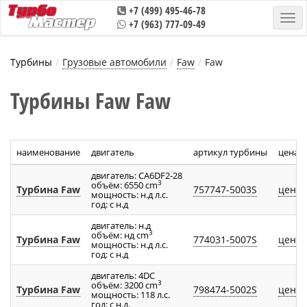
+7 (499) 495-46-78
+7 (963) 777-09-49
Турбины
Грузовые автомобили
Faw
Faw
Турбины Faw Faw
наименование
двигатель
артикул турбины
цена
двигатель: СA6DF2-28
3
объём: 6550 cm
Турбина Faw
757747-5003S
цена 
мощность: н.д л.с.
год: с н.д
двигатель: н.д
3
объём: нд cm
Турбина Faw
774031-5007S
цена 
мощность: н.д л.с.
год: с н.д
двигатель: 4DC
3
объём: 3200 cm
Турбина Faw
798474-5002S
цена 
мощность: 118 л.с.
год: с н.д.