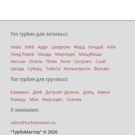
Топ турбин для легковых:
Нива
БМВ
Ауди
Шевроле
Форд
Хендай
КИА
Лэнд Ровер
Мазда
Мерседес
Мицубиши
Ниссан
Опель
Пежо
Рено
Ситроен
Сааб
Шкода
Субару
Тойота
Фольксваген
Вольво
Топ турбин для грузовых:
Камминс
ДАФ
Детройт Дизель
Дойц
Ивеко
Комацу
Ман
Мерседес
Сканиа
О компании:
sales@turbomaster.ru
"ТурбоМастер" © 2026