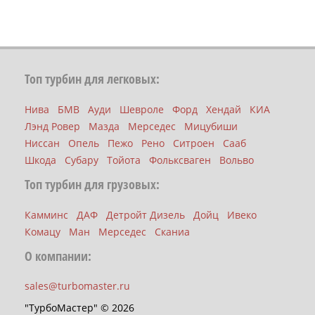
Топ турбин для легковых:
Нива
БМВ
Ауди
Шевроле
Форд
Хендай
КИА
Лэнд Ровер
Мазда
Мерседес
Мицубиши
Ниссан
Опель
Пежо
Рено
Ситроен
Сааб
Шкода
Субару
Тойота
Фольксваген
Вольво
Топ турбин для грузовых:
Камминс
ДАФ
Детройт Дизель
Дойц
Ивеко
Комацу
Ман
Мерседес
Сканиа
О компании:
sales@turbomaster.ru
"ТурбоМастер" © 2026