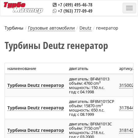
+7 (499) 495-46-78
+7 (963) 777-09-49
Турбины
Грузовые автомобили
Deutz
генератор
Турбины Deutz генератор
наименование
двигатель
артикул 
двигатель: BF4M1013
3
объём: 4760 cm
Турбина Deutz генератор
315002
мощность: 150 л.с.
год: с 04.1998
двигатель: BF8M1015CP
3
объём: 15870 cm
Турбина Deutz генератор
317844
мощность: 650 л.с.
год: с 08.1999
двигатель: BF6M1013C
3
объём: 7150 cm
Турбина Deutz генератор
318142
мощность: 218 л.с.
год: с 03.2000