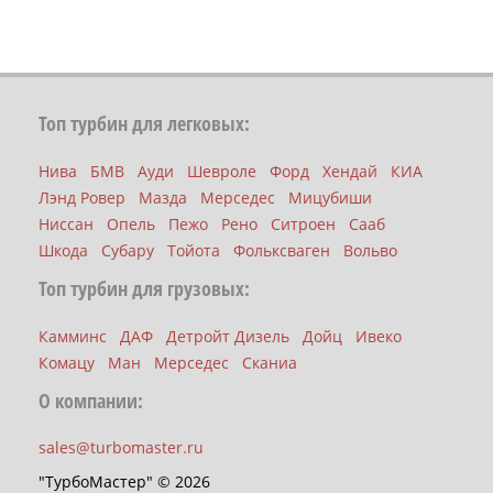
Топ турбин для легковых:
Нива
БМВ
Ауди
Шевроле
Форд
Хендай
КИА
Лэнд Ровер
Мазда
Мерседес
Мицубиши
Ниссан
Опель
Пежо
Рено
Ситроен
Сааб
Шкода
Субару
Тойота
Фольксваген
Вольво
Топ турбин для грузовых:
Камминс
ДАФ
Детройт Дизель
Дойц
Ивеко
Комацу
Ман
Мерседес
Сканиа
О компании:
sales@turbomaster.ru
"ТурбоМастер" © 2026