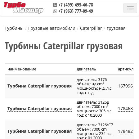
+7 (499) 495-46-78
+7 (963) 777-09-49
Турбины
Грузовые автомобили
Caterpillar
грузовая
Турбины Caterpillar грузовая
наименование
двигатель
артикул т
двигатель: 3176
3
объём: нд cm
Турбина Caterpillar грузовая
167996
мощность: н.д. л.с.
год: с н.д.
двигатель: 3126B
3
объём: 7000 cm
Турбина Caterpillar грузовая
178468
мощность: 305 л.с.
год: с 10.2000
двигатель: 3126/C7
3
объём: 7000 cm
Турбина Caterpillar грузовая
178482
мощность: 234 л.с.
год: с 01.2003