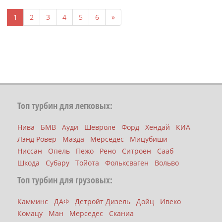
1
2
3
4
5
6
»
Топ турбин для легковых:
Нива
БМВ
Ауди
Шевроле
Форд
Хендай
КИА
Лэнд Ровер
Мазда
Мерседес
Мицубиши
Ниссан
Опель
Пежо
Рено
Ситроен
Сааб
Шкода
Субару
Тойота
Фольксваген
Вольво
Топ турбин для грузовых:
Камминс
ДАФ
Детройт Дизель
Дойц
Ивеко
Комацу
Ман
Мерседес
Сканиа