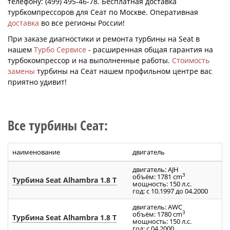
телефону: (499) 495-46-78. Бесплатная доставка
турбкомпрессоров для Сеат по Москве. Оперативная
доставка
во все регионы России!
При заказе диагностики и ремонта турбины на Seat в
нашем
Турбо Сервисе
- расширенная общая гарантия на
турбокомпрессор и на выполненные работы.
Стоимость
замены
турбины на Сеат нашем профильном центре вас
приятно удивит!
Все турбины Сеат:
наименование
двигатель
двигатель: AJH
3
объём: 1781 cm
Турбина Seat Alhambra 1.8 T
мощность: 150 л.с.
год: с 10.1997 до 04.2000
двигатель: AWC
3
объём: 1780 cm
Турбина Seat Alhambra 1.8 T
мощность: 150 л.с.
год: с 04.2000