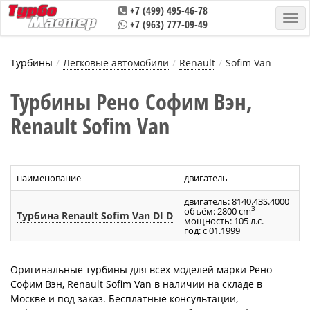
+7 (499) 495-46-78
+7 (963) 777-09-49
Турбины
Легковые автомобили
Renault
Sofim Van
Турбины Рено Софим Вэн,
Renault Sofim Van
наименование
двигатель
а
двигатель: 8140.43S.4000
3
объём: 2800 cm
Турбина Renault Sofim Van DI D
7
мощность: 105 л.с.
год: с 01.1999
Оригинальные турбины для всех моделей марки Рено
Софим Вэн, Renault Sofim Van в наличии на складе в
Москве и под заказ. Бесплатные консультации,