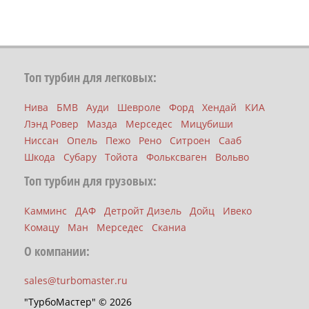
Топ турбин для легковых:
Нива
БМВ
Ауди
Шевроле
Форд
Хендай
КИА
Лэнд Ровер
Мазда
Мерседес
Мицубиши
Ниссан
Опель
Пежо
Рено
Ситроен
Сааб
Шкода
Субару
Тойота
Фольксваген
Вольво
Топ турбин для грузовых:
Камминс
ДАФ
Детройт Дизель
Дойц
Ивеко
Комацу
Ман
Мерседес
Сканиа
О компании:
sales@turbomaster.ru
"ТурбоМастер" © 2026