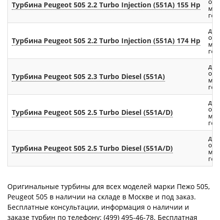
объ
Турбина Peugeot 505 2.2 Turbo Injection (551A) 155 Hp
мощ
год:
дви
объ
Турбина Peugeot 505 2.2 Turbo Injection (551A) 174 Hp
мощ
год:
дви
объ
Турбина Peugeot 505 2.3 Turbo Diesel (551A)
мощ
год:
дви
объ
Турбина Peugeot 505 2.5 Turbo Diesel (551A/D)
мощ
год:
дви
объ
Турбина Peugeot 505 2.5 Turbo Diesel (551A/D)
мощ
год:
Оригинальные турбины для всех моделей марки Пежо 505,
Peugeot 505 в наличии на складе в Москве и под заказ.
Бесплатные консультации, информация о наличии и
заказе турбин по телефону: (499) 495-46-78. Бесплатная