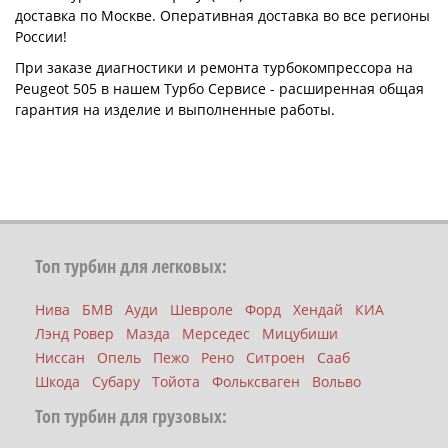
доставка по Москве. Оперативная доставка во все регионы
России!
При заказе диагностики и ремонта турбокомпрессора на
Peugeot 505 в нашем Турбо Сервисе - расширенная общая
гарантия на изделие и выполненные работы.
Топ турбин для легковых:
Нива
БМВ
Ауди
Шевроле
Форд
Хендай
КИА
Лэнд Ровер
Мазда
Мерседес
Мицубиши
Ниссан
Опель
Пежо
Рено
Ситроен
Сааб
Шкода
Субару
Тойота
Фольксваген
Вольво
Топ турбин для грузовых: