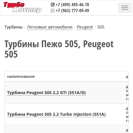
+7 (499) 495-46-78
+7 (963) 777-09-49
Турбины
Легковые автомобили
Peugeot
505
Турбины Пежо 505, Peugeot
505
наименование
дви
дви
объ
Турбина Peugeot 505 2.2 GTI (551A/D)
мощ
год:
дви
объ
Турбина Peugeot 505 2.2 Turbo Injection (551A)
мощ
год:
дви