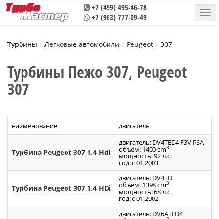
+7 (499) 495-46-78
+7 (963) 777-09-49
Турбины
Легковые автомобили
Peugeot
307
Турбины Пежо 307, Peugeot
307
наименование
двигатель
ар
двигатель: DV4TED4 F3V PSA
3
объём: 1400 cm
Турбина Peugeot 307 1.4 Hdi
V
мощность: 92 л.с.
год: с 01.2003
двигатель: DV4TD
3
объём: 1398 cm
Турбина Peugeot 307 1.4 HDi
5
мощность: 68 л.с.
год: с 01.2002
двигатель: DV6ATED4
3