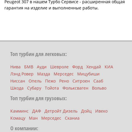
Peugeot 307 в нашем Турбо Сервисе - расширенная общая
гарантия на изделие и выполненные работы.
Топ турбин для легковых:
Нива
БМВ
Ауди
Шевроле
Форд
Хендай
КИА
Лэнд Ровер
Мазда
Мерседес
Мицубиши
Ниссан
Опель
Пежо
Рено
Ситроен
Сааб
Шкода
Субару
Тойота
Фольксваген
Вольво
Топ турбин для грузовых:
Камминс
ДАФ
Детройт Дизель
Дойц
Ивеко
Комацу
Ман
Мерседес
Сканиа
О компании: