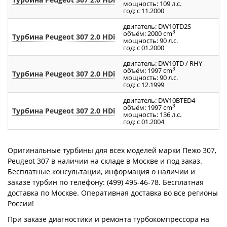
мощность: 109 л.с.
год: с 11.2000
двигатель: DW10TD2S
3
объём: 2000 cm
Турбина Peugeot 307 2.0 HDi
7
мощность: 90 л.с.
год: с 01.2000
двигатель: DW10TD / RHY
3
объём: 1997 cm
Турбина Peugeot 307 2.0 HDi
7
мощность: 90 л.с.
год: с 12.1999
двигатель: DW10BTED4
3
объём: 1997 cm
Турбина Peugeot 307 2.0 HDi
7
мощность: 136 л.с.
год: с 01.2004
Оригинальные турбины для всех моделей марки Пежо 307,
Peugeot 307 в наличии на складе в Москве и под заказ.
Бесплатные консультации, информация о наличии и
заказе турбин по телефону: (499) 495-46-78. Бесплатная
доставка по Москве. Оперативная доставка во все регионы
России!
При заказе диагностики и ремонта турбокомпрессора на