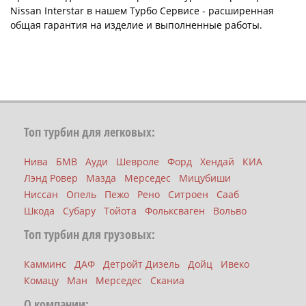
Nissan Interstar в нашем Турбо Сервисе - расширенная
общая гарантия на изделие и выполненные работы.
Топ турбин для легковых:
Нива
БМВ
Ауди
Шевроле
Форд
Хендай
КИА
Лэнд Ровер
Мазда
Мерседес
Мицубиши
Ниссан
Опель
Пежо
Рено
Ситроен
Сааб
Шкода
Субару
Тойота
Фольксваген
Вольво
Топ турбин для грузовых:
Камминс
ДАФ
Детройт Дизель
Дойц
Ивеко
Комацу
Ман
Мерседес
Сканиа
О компании: