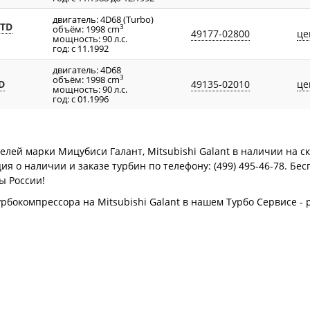
двигатель: 4D68 (Turbo)
STD
3
объём: 1998 cm
49177-02800
це
мощность: 90 л.с.
год: с 11.1992
двигатель: 4D68
3
объём: 1998 cm
D
49135-02010
це
мощность: 90 л.с.
год: с 01.1996
лей марки Мицубиси Галант, Mitsubishi Galant в наличии на скл
 о наличии и заказе турбин по телефону: (499) 495-46-78. Бес
ы России!
урбокомпрессора на Mitsubishi Galant в нашем Турбо Сервисе 