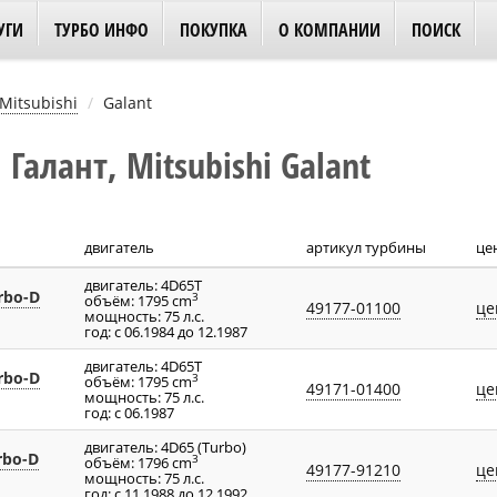
УГИ
ТУРБО ИНФО
ПОКУПКА
О КОМПАНИИ
ПОИСК
Mitsubishi
Galant
алант, Mitsubishi Galant
двигатель
артикул турбины
це
двигатель: 4D65T
urbo-D
3
объём: 1795 cm
49177-01100
це
мощность: 75 л.с.
год: с 06.1984 до 12.1987
двигатель: 4D65T
urbo-D
3
объём: 1795 cm
49171-01400
це
мощность: 75 л.с.
год: с 06.1987
двигатель: 4D65 (Turbo)
rbo-D
3
объём: 1796 cm
49177-91210
це
мощность: 75 л.с.
год: с 11.1988 до 12.1992