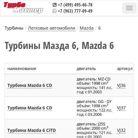
+7 (499) 495-46-78
+7 (963) 777-09-49
Турбины
Легковые автомобили
Mazda
6
Турбины Мазда 6, Mazda 6
наименование
двигатель
артикул т
двигатель: MZ-CD
3
объём: 1998 cm
Турбина Mazda 6 CD
VJ36
мощность: 141 л.с.
год: с 01.2003
двигатель: GG - GY
3
объём: 1998 cm
Турбина Mazda 6 CD
VJ37
мощность: 122 л.с.
год: с 03.2006
двигатель: J25S
3
объём: 2000 cm
Турбина Mazda 6 CiTD
VJ32
мощность: 121 л.с.
год: с 01.2002