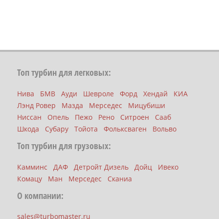
Топ турбин для легковых:
Нива
БМВ
Ауди
Шевроле
Форд
Хендай
КИА
Лэнд Ровер
Мазда
Мерседес
Мицубиши
Ниссан
Опель
Пежо
Рено
Ситроен
Сааб
Шкода
Субару
Тойота
Фольксваген
Вольво
Топ турбин для грузовых:
Камминс
ДАФ
Детройт Дизель
Дойц
Ивеко
Комацу
Ман
Мерседес
Сканиа
О компании:
sales@turbomaster.ru